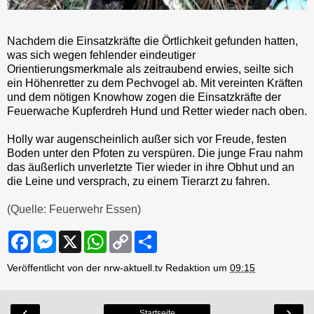
Nachdem die Einsatzkräfte die Örtlichkeit gefunden hatten,
was sich wegen fehlender eindeutiger
Orientierungsmerkmale als zeitraubend erwies, seilte sich
ein Höhenretter zu dem Pechvogel ab. Mit vereinten Kräften
und dem nötigen Knowhow zogen die Einsatzkräfte der
Feuerwache Kupferdreh Hund und Retter wieder nach oben.
Holly war augenscheinlich außer sich vor Freude, festen
Boden unter den Pfoten zu verspüren. Die junge Frau nahm
das äußerlich unverletzte Tier wieder in ihre Obhut und an
die Leine und versprach, zu einem Tierarzt zu fahren.
(Quelle: Feuerwehr Essen)
F
M
X
W
C
S
a
e
h
o
h
c
s
a
p
a
Veröffentlicht von der nrw-aktuell.tv Redaktion um
09:15
e
s
t
y
r
b
e
s
L
e
o
n
A
i
o
g
p
n
‹
›
Startseite