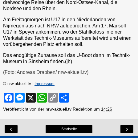
dreiwöchige Reise über den Nord-Ostsee-Kanal, die
Nordsee und den Rhein.
Am Freitagmorgen ist U17 in den Niederlanden von
Nijmegen aus nach NRW aufgebrochen. Am 17. Mai soll
U17 in Speyer ankommen, wo der Stahlkoloss in einer
Werkstatt des Technik-Museums aufbereitet wird und einen
vorübergehenden Platz erhalten soll.
Das endgültige Zuhause soll das U-Boot dann im Technik-
Museum in Sinsheim finden.(jh)
(Foto: Andreas Drabben/ nrw-aktuell.tv)
© nrw-aktuell.tv |
Impressum
F
M
X
W
C
S
a
e
h
o
h
c
s
a
p
a
Veröffentlicht von der nrw-aktuell.tv Redaktion um
14:26
e
s
t
y
r
b
e
s
L
e
o
n
A
i
o
g
p
n
‹
›
Startseite
k
e
p
k
r