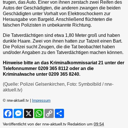
trugen, das Auto. Einer von ihnen zerstach zwei Reifen des
Autos der Geschädigten, die anderen zwangen die beiden
Geschädigten unter Vorhalt von Elektroschockern zur
Herausgabe von Bargeld. Anschließend flüchteten die
falschen Polizisten in unbekannte Richtung.
Die Tatverdächtigen sind etwa 1,80 Meter groß und haben
dunkle Haare. Zwei von ihnen hatten zur Tatzeit einen Bart.
Die Polizei sucht Zeugen, die die Tat beobachtet haben
und/oder Angaben zu den Tatverdächtigen machen können.
Hinweise bitte an das Kriminalkommissariat 21 unter der
Telefonnummer 0209 365 8112 oder an die
Kriminalwache unter 0209 365 8240.
(Quelle: Polizei Gelsenkirchen, Foto: Symbolbild / nrw-
aktuell.tv)
© nrw-aktuell.tv |
Impressum
F
M
X
W
C
S
a
e
h
o
h
c
s
a
p
a
Veröffentlicht von der nrw-aktuell.tv Redaktion um
09:54
e
s
t
y
r