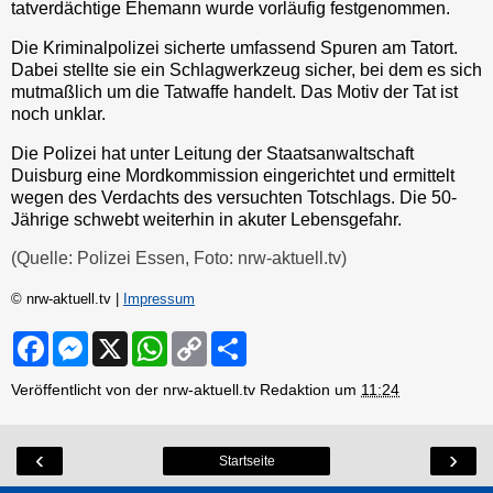
tatverdächtige Ehemann wurde vorläufig festgenommen.
Die Kriminalpolizei sicherte umfassend Spuren am Tatort.
Dabei stellte sie ein Schlagwerkzeug sicher, bei dem es sich
mutmaßlich um die Tatwaffe handelt. Das Motiv der Tat ist
noch unklar.
Die Polizei hat unter Leitung der Staatsanwaltschaft
Duisburg eine Mordkommission eingerichtet und ermittelt
wegen des Verdachts des versuchten Totschlags. Die 50-
Jährige schwebt weiterhin in akuter Lebensgefahr.
(Quelle: Polizei Essen, Foto: nrw-aktuell.tv)
© nrw-aktuell.tv |
Impressum
F
M
X
W
C
S
a
e
h
o
h
c
s
a
p
a
Veröffentlicht von der nrw-aktuell.tv Redaktion um
11:24
e
s
t
y
r
b
e
s
L
e
o
n
A
i
o
g
p
n
‹
›
Startseite
k
e
p
k
r