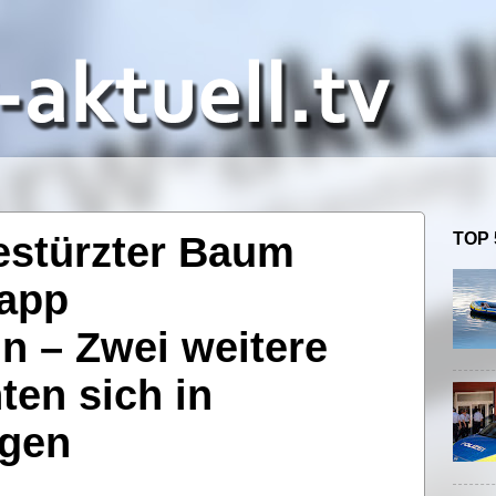
stürzter Baum
TOP 
napp
n – Zwei weitere
en sich in
ngen