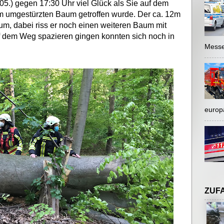
05.) gegen 17:30 Uhr viel Glück als Sie auf dem
 umgestürzten Baum getroffen wurde. Der ca. 12m
m, dabei riss er noch einen weiteren Baum mit
uf dem Weg spazieren gingen konnten sich noch in
Messe
europ
ZUF