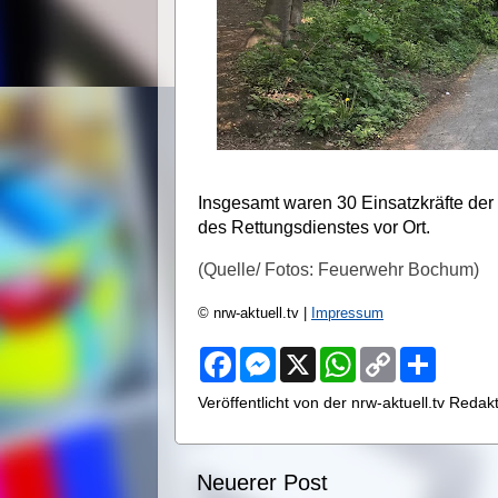
Insgesamt waren 30 Einsatzkräfte der
des Rettungsdienstes vor Ort.
(Quelle/ Fotos: Feuerwehr Bochum)
© nrw-aktuell.tv |
Impressum
F
M
X
W
C
S
a
e
h
o
h
c
s
a
p
a
Veröffentlicht von der nrw-aktuell.tv Reda
e
s
t
y
r
b
e
s
L
e
o
n
A
i
o
g
p
n
Neuerer Post
k
e
p
k
r