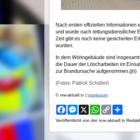
Nach ersten offiziellen Informationen 
und wurde nach rettungsdienstlicher E
Zeit gibt es noch keine gesicherten E
wurden.
In dem Wohngebäude sind insgesamt 
die Dauer der Löscharbeiten im Einsat
zur Brandursache aufgenommen.(jh)
(Fotos: Patrick Schüller)
© nrw-aktuell.tv |
Impressum
F
M
X
W
C
S
a
e
h
o
h
c
s
a
p
a
Veröffentlicht von der nrw-aktuell.tv Reda
e
s
t
y
r
b
e
s
L
e
o
n
A
i
o
g
p
n