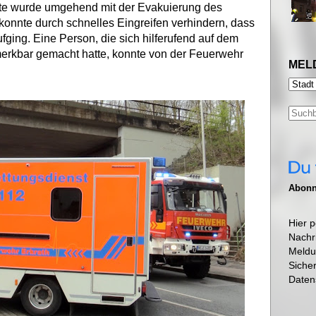
äfte wurde umgehend mit der Evakuierung des
nnte durch schnelles Eingreifen verhindern, dass
ging. Eine Person, die sich hilferufend auf dem
rkbar gemacht hatte, konnte von der Feuerwehr
MEL
Abonni
Hier p
Nachr
Meldu
Siche
Daten