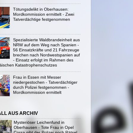
Tötungsdelikt in Oberhausen:
Mordkommission ermittelt - Zwei
Tatverdächtige festgenommen
Spezialisierte Waldbrandeinheit aus
NRW auf dem Weg nach Spanien -
56 Einsatzkräfte und 21 Fahrzeuge
brechen nach Nordwestspanien auf
- Einsatz erfolgt im Rahmen des
äischen Katastrophenschutzes
Frau in Essen mit Messer
niedergestochen - Tatverdächtiger
durch Polizei festgenommen -
Mordkommission ermittelt
ALL AUS ARCHIV
Mysteriöser Leichenfund in
Oberhausen - Tote Frau in Opel
Corsa gibt der Polizei noch Rätsel