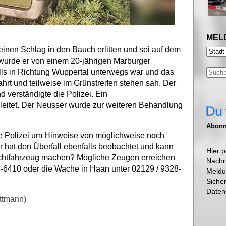
MEL
inen Schlag in den Bauch erlitten und sei auf dem
wurde er von einem 20-jährigen Marburger
lls in Richtung Wuppertal unterwegs war und das
hrt und teilweise im Grünstreifen stehen sah. Der
d verständigte die Polizei. Ein
eleitet. Der Neusser wurde zur weiteren Behandlung
Abonni
die Polizei um Hinweise von möglichweise noch
r hat den Überfall ebenfalls beobachtet und kann
Hier p
chtfahrzeug machen? Mögliche Zeugen erreichen
Nachr
8-6410 oder die Wache in Haan unter 02129 / 9328-
Meldu
Siche
Daten
ettmann)