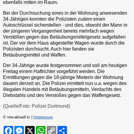
ebenfalls mitten im Raum.
Bei der Durchsuchung eines in der Wohnung anwesenden
34-Jährigen konnten die Polizisten zudem einen
Autoschlüssel sicherstellen - und dies, obwohl der Mann in
der jüngeren Vergangenheit bereits mehrfach wegen
Verstößen gegen das Betäubungsmittelgesetz aufgefallen
ist. Der vor dem Haus abgestellte Wagen wurde durch die
Polizisten durchsucht. Auch hier fanden sie
Betäubungsmittel und Waffen.
Der 34-Jährige wurde festgenommen und soll am heutigen
Freitag einem Haftrichter vorgeführt werden. Die
Ermittlungen gegen die 18-jährige Mieterin der Wohnung
dauern derzeit an. Die Polizei ermittelt nun u.a. wegen des
illegalen Handels mit Betäubungsmitteln, Verdachts des
Diebstahls und des Verstoßes gegen das Waffengesetz.
(Quelle/Foto: Polizei Dortmund)
© nrw-aktuell.tv |
Impressum
F
M
X
W
C
S
a
e
h
o
h