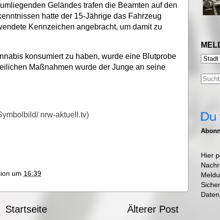
umliegenden Geländes trafen die Beamten auf den
enntnissen hatte der 15-Jährige das Fahrzeug
wendete Kennzeichen angebracht, um damit zu
MEL
nabis konsumiert zu haben, wurde eine Blutprobe
zeilichen Maßnahmen wurde der Junge an seine
Symbolbild/ nrw-aktuell.tv)
Abonni
Hier p
Nachr
ktion um
16:39
Meldu
Siche
Daten
Startseite
Älterer Post