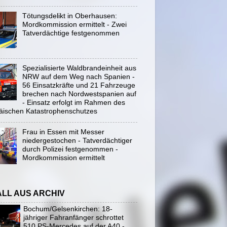
Tötungsdelikt in Oberhausen:
Mordkommission ermittelt - Zwei
Tatverdächtige festgenommen
Spezialisierte Waldbrandeinheit aus
NRW auf dem Weg nach Spanien -
56 Einsatzkräfte und 21 Fahrzeuge
brechen nach Nordwestspanien auf
- Einsatz erfolgt im Rahmen des
äischen Katastrophenschutzes
Frau in Essen mit Messer
niedergestochen - Tatverdächtiger
durch Polizei festgenommen -
Mordkommission ermittelt
ALL AUS ARCHIV
Bochum/Gelsenkirchen: 18-
jähriger Fahranfänger schrottet
510 PS-Mercedes auf der A40 -