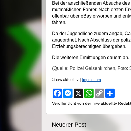
Bei der anschließenden Absuche des 
mutmaßlichen Fahrer. Nach ersten Erk
offenbar über eBay erworben und ent
fahren.
Da der Jugendliche zudem angab, Can
angeordnet. Nach Abschluss der poli
Erziehungsberechtigten übergeben.
Die weiteren Ermittlungen dauern an.
(Quelle: Polizei Gelsenkirchen, Foto: 
© nrw-aktuell.tv |
Impressum
F
M
X
W
C
S
a
e
h
o
h
c
s
a
p
a
Veröffentlicht von der nrw-aktuell.tv Reda
e
s
t
y
r
b
e
s
L
e
o
n
A
i
o
g
p
n
Neuerer Post
k
e
p
k
r