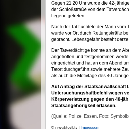
Gegen 21:20 Uhr wurde die 42-jährige
der Schloßstraße von dem Tatverdäch
liegend getreten.
Nach der Tat flüchtete der Mann vom T
wurde vor Ort durch Rettungskräfte be
gebracht. Lebensgefahr besteht derzei
Der Tatverdächtige konnte an dem
angetroffen und festgenommen werden
eingerichtet und hat an dem Abend
Tatort durchgeführt sowie mehrere Z
als auch die Motivlage des 40-Jährigen
Auf Antrag der Staatsanwaltschaft 
Untersuchungshaftbefehl wegen ver
Körperverletzung gegen den 40-jäh
Staatsangehörigkeit erlassen.
(Quelle: Polizei Essen, Foto: Symbolbil
© nrw-aktuell.tv |
Impressum