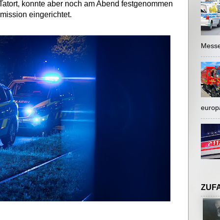
om Tatort, konnte aber noch am Abend festgenommen
mission eingerichtet.
Messe
europ
ZUF