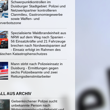
Schwerpunktkontrollen im
Duisburger Stadtgebiet: Polizei und
Netzwerkpartner kontrollieren
Clanmilieu, Gastronomiegewerbe
sowie Waffen- und
rverbotszone
Spezialisierte Waldbrandeinheit aus
NRW auf dem Weg nach Spanien -
56 Einsatzkräfte und 21 Fahrzeuge
brechen nach Nordwestspanien auf
- Einsatz erfolgt im Rahmen des
äischen Katastrophenschutzes
Mann stirbt nach Polizeieinsatz in
Duisburg - Ermittlungen gegen
sechs Polizeibeamte und zwei
Rettungsdienstmitarbeiter
ALL AUS ARCHIV
Gelsenkirchener Polizei sucht
unbekannte Person nach
Wohnungseinbruchsdiebstahl und