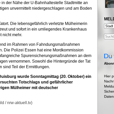
 in der Nähe der U-Bahnhaltestelle Stadtmitte an
tigen unvermittelt niedergeschlagen und am Boden
MEL
atort. Die lebensgefährlich verletzte Mülheimerin
treut und sofort in ein umliegendes Krankenhaus
t nicht mehr.
 Abend im Rahmen von Fahndungsmaßnahmen
. Die Polizei Essen hat eine Mordkommission
 umfangreiche Spurensicherungsmaßnahmen an dem
eugen vernommen. Sowohl die Hintergründe der Tat
Abonni
 sind Teil der Ermittlungen.
Hier p
Duisburg wurde Sonntagmittag (20. Oktober) ein
Nachr
suchten Totschlags und gefährlicher
Meldu
rigen Mülheimer mit deutscher
Siche
Daten
d / nrw-aktuell.tv)