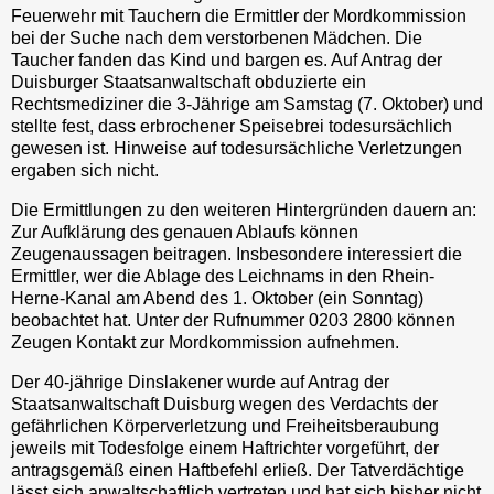
Feuerwehr mit Tauchern die Ermittler der Mordkommission
bei der Suche nach dem verstorbenen Mädchen. Die
Taucher fanden das Kind und bargen es. Auf Antrag der
Duisburger Staatsanwaltschaft obduzierte ein
Rechtsmediziner die 3-Jährige am Samstag (7. Oktober) und
stellte fest, dass erbrochener Speisebrei todesursächlich
gewesen ist. Hinweise auf todesursächliche Verletzungen
ergaben sich nicht.
Die Ermittlungen zu den weiteren Hintergründen dauern an:
Zur Aufklärung des genauen Ablaufs können
Zeugenaussagen beitragen. Insbesondere interessiert die
Ermittler, wer die Ablage des Leichnams in den Rhein-
Herne-Kanal am Abend des 1. Oktober (ein Sonntag)
beobachtet hat. Unter der Rufnummer 0203 2800 können
Zeugen Kontakt zur Mordkommission aufnehmen.
Der 40-jährige Dinslakener wurde auf Antrag der
Staatsanwaltschaft Duisburg wegen des Verdachts der
gefährlichen Körperverletzung und Freiheitsberaubung
jeweils mit Todesfolge einem Haftrichter vorgeführt, der
antragsgemäß einen Haftbefehl erließ. Der Tatverdächtige
lässt sich anwaltschaftlich vertreten und hat sich bisher nicht