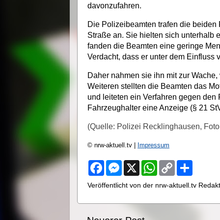
davonzufahren.
Die Polizeibeamten trafen die beiden 
Straße an. Sie hielten sich unterhalb
fanden die Beamten eine geringe Meng
Verdacht, dass er unter dem Einfluss
Daher nahmen sie ihn mit zur Wache, 
Weiteren stellten die Beamten das Mo
und leiteten ein Verfahren gegen den
Fahrzeughalter eine Anzeige (§ 21 St
(Quelle: Polizei Recklinghausen, Foto:
© nrw-aktuell.tv |
Impressum
F
M
X
W
C
S
a
e
h
o
h
c
s
a
p
a
Veröffentlicht von der nrw-aktuell.tv Reda
e
s
t
y
r
b
e
s
L
e
o
n
A
i
o
g
p
n
k
e
p
k