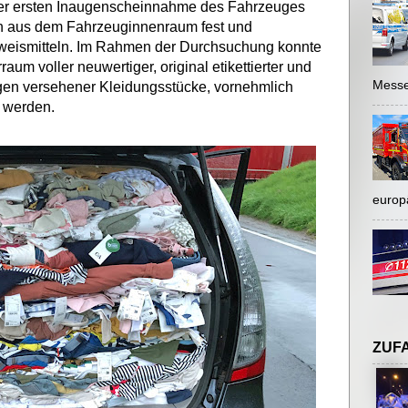
iner ersten Inaugenscheinnahme des Fahrzeuges
h aus dem Fahrzeuginnenraum fest und
weismitteln. Im Rahmen der Durchsuchung konnte
aum voller neuwertiger, original etikettierter und
Messe
gen versehener Kleidungsstücke, vornehmlich
t werden.
europ
ZUF