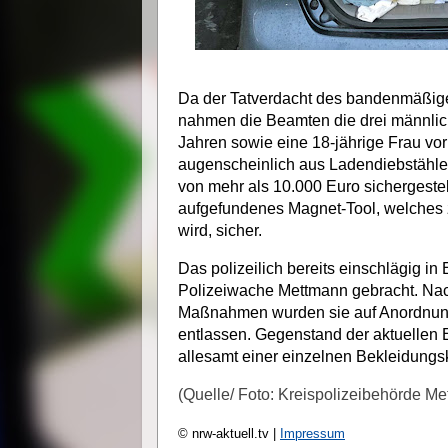
Da der Tatverdacht des bandenmäßige
nahmen die Beamten die drei männlich
Jahren sowie eine 18-jährige Frau vor
augenscheinlich aus Ladendiebstähl
von mehr als 10.000 Euro sichergestel
aufgefundenes Magnet-Tool, welches 
wird, sicher.
Das polizeilich bereits einschlägig in
Polizeiwache Mettmann gebracht. Nach
Maßnahmen wurden sie auf Anordnun
entlassen. Gegenstand der aktuellen E
allesamt einer einzelnen Bekleidungs
(Quelle/ Foto: Kreispolizeibehörde M
© nrw-aktuell.tv |
Impressum