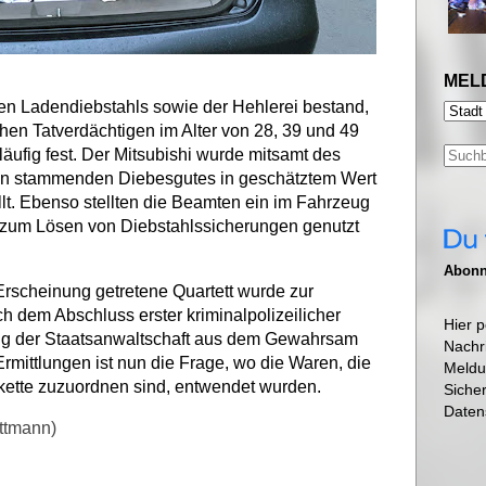
MEL
n Ladendiebstahls sowie der Hehlerei bestand,
en Tatverdächtigen im Alter von 28, 39 und 49
läufig fest. Der Mitsubishi wurde mitsamt des
en stammenden Diebesgutes in geschätztem Wert
lt. Ebenso stellten die Beamten ein im Fahrzeug
zum Lösen von Diebstahlssicherungen genutzt
Abonni
 Erscheinung getretene Quartett wurde zur
 dem Abschluss erster kriminalpolizeilicher
Hier p
g der Staatsanwaltschaft aus dem Gewahrsam
Nachr
rmittlungen ist nun die Frage, wo die Waren, die
Meldu
kette zuzuordnen sind, entwendet wurden.
Siche
Daten
ettmann)