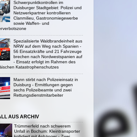
Schwerpunktkontrollen im
Duisburger Stadtgebiet: Polizei und
Netzwerkpartner kontrollieren
Clanmilieu, Gastronomiegewerbe
sowie Waffen- und
rverbotszone
Spezialisierte Waldbrandeinheit aus
NRW auf dem Weg nach Spanien -
56 Einsatzkräfte und 21 Fahrzeuge
brechen nach Nordwestspanien auf
- Einsatz erfolgt im Rahmen des
äischen Katastrophenschutzes
Mann stirbt nach Polizeieinsatz in
Duisburg - Ermittlungen gegen
sechs Polizeibeamte und zwei
Rettungsdienstmitarbeiter
ALL AUS ARCHIV
Trümmerfeld nach schwerem
Unfall in Bochum: Kleintransporter
kollidiert mit Anhänger - Zwei