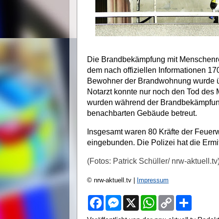
Die Brandbekämpfung mit Menschenre
dem nach offiziellen Informationen 
Bewohner der Brandwohnung wurde üb
Notarzt konnte nur noch den Tod des
wurden während der Brandbekämpfu
benachbarten Gebäude betreut.
Insgesamt waren 80 Kräfte der Feuerw
eingebunden. Die Polizei hat die Ermit
(Fotos: Patrick Schüller/ nrw-aktuell.tv
© nrw-aktuell.tv |
Impressum
F
M
X
W
C
S
a
e
h
o
h
c
s
a
p
a