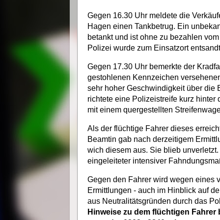
Gegen 16.30 Uhr meldete die Verkäuferi
Hagen einen Tankbetrug. Ein unbekann
betankt und ist ohne zu bezahlen vom 
Polizei wurde zum Einsatzort entsandt
Gegen 17.30 Uhr bemerkte der Kradfah
gestohlenen Kennzeichen versehenen A
sehr hoher Geschwindigkeit über die 
richtete eine Polizeistreife kurz hint
mit einem quergestellten Streifenwage
Als der flüchtige Fahrer dieses erreich
Beamtin gab nach derzeitigem Ermitt
wich diesem aus. Sie blieb unverletzt.
eingeleiteter intensiver Fahndungs
Gegen den Fahrer wird wegen eines ve
Ermittlungen - auch im Hinblick auf 
aus Neutralitätsgründen durch das Po
Hinweise zu dem flüchtigen Fahrer 