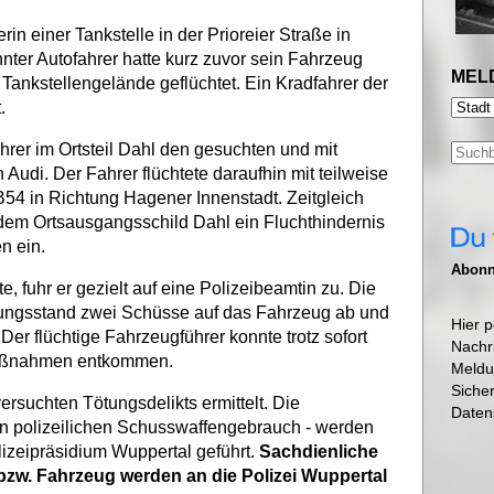
n einer Tankstelle in der Prioreier Straße in
ter Autofahrer hatte kurz zuvor sein Fahrzeug
MEL
Tankstellengelände geflüchtet. Ein Kradfahrer der
.
rer im Ortsteil Dahl den gesuchten und mit
udi. Der Fahrer flüchtete daraufhin mit teilweise
B54 in Richtung Hagener Innenstadt. Zeitgleich
er dem Ortsausgangsschild Dahl ein Fluchthindernis
n ein.
Abonni
te, fuhr er gezielt auf eine Polizeibeamtin zu. Die
lungsstand zwei Schüsse auf das Fahrzeug ab und
Hier p
 Der flüchtige Fahrzeugführer konnte trotz sofort
Nachr
maßnahmen entkommen.
Meldu
Siche
rsuchten Tötungsdelikts ermittelt. Die
Daten
den polizeilichen Schusswaffengebrauch - werden
lizeipräsidium Wuppertal geführt.
Sachdienliche
bzw. Fahrzeug werden an die Polizei Wuppertal