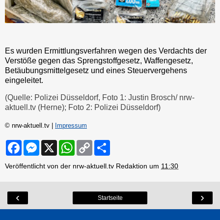
Es wurden Ermittlungsverfahren wegen des Verdachts der
Verstöße gegen das Sprengstoffgesetz, Waffengesetz,
Betäubungsmittelgesetz und eines Steuervergehens
eingeleitet.
(Quelle: Polizei Düsseldorf, Foto 1: Justin Brosch/ nrw-
aktuell.tv (Herne); Foto 2: Polizei Düsseldorf)
© nrw-aktuell.tv |
Impressum
F
M
X
W
C
S
a
e
h
o
h
c
s
a
p
a
Veröffentlicht von der nrw-aktuell.tv Redaktion um
11:30
e
s
t
y
r
b
e
s
L
e
o
n
A
i
o
g
p
n
‹
›
Startseite
k
e
p
k
r