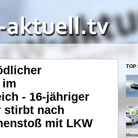
dlicher
TOP 
 im
ch - 16-jähriger
 stirbt nach
menstoß mit LKW
Messe