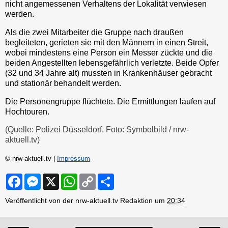
nicht angemessenen Verhaltens der Lokalität verwiesen
werden.
Als die zwei Mitarbeiter die Gruppe nach draußen
begleiteten, gerieten sie mit den Männern in einen Streit,
wobei mindestens eine Person ein Messer zückte und die
beiden Angestellten lebensgefährlich verletzte. Beide Opfer
(32 und 34 Jahre alt) mussten in Krankenhäuser gebracht
und stationär behandelt werden.
Die Personengruppe flüchtete. Die Ermittlungen laufen auf
Hochtouren.
(Quelle: Polizei Düsseldorf, Foto: Symbolbild / nrw-
aktuell.tv)
© nrw-aktuell.tv |
Impressum
F
M
X
W
C
S
a
e
h
o
h
c
s
a
p
a
Veröffentlicht von der nrw-aktuell.tv Redaktion um
20:34
e
s
t
y
r
b
e
s
L
e
o
n
A
i
o
g
p
n