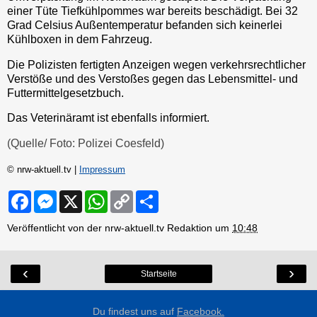
einer Tüte Tiefkühlpommes war bereits beschädigt. Bei 32
Grad Celsius Außentemperatur befanden sich keinerlei
Kühlboxen in dem Fahrzeug.
Die Polizisten fertigten Anzeigen wegen verkehrsrechtlicher
Verstöße und des Verstoßes gegen das Lebensmittel- und
Futtermittelgesetzbuch.
Das Veterinäramt ist ebenfalls informiert.
(Quelle/ Foto: Polizei Coesfeld)
© nrw-aktuell.tv |
Impressum
F
M
X
W
C
S
a
e
h
o
h
c
s
a
p
a
Veröffentlicht von der nrw-aktuell.tv Redaktion um
10:48
e
s
t
y
r
b
e
s
L
e
o
n
A
i
o
g
p
n
‹
›
Startseite
k
e
p
k
r
Du findest uns auf
Facebook.