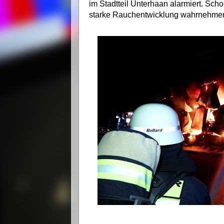
im Stadtteil Unterhaan alarmiert. Scho
starke Rauchentwicklung wahrnehme