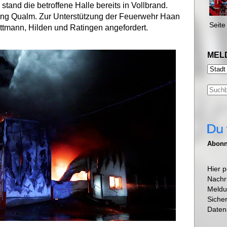
stand die betroffene Halle bereits in Vollbrand.
g Qualm. Zur Unterstützung der Feuerwehr Haan
Seite
ettmann, Hilden und Ratingen angefordert.
MEL
Abonni
Hier p
Nachr
Meldu
Siche
Daten