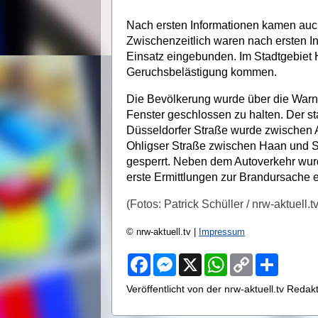
Nach ersten Informationen kamen auc
Zwischenzeitlich waren nach ersten I
Einsatz eingebunden. Im Stadtgebiet
Geruchsbelästigung kommen.
Die Bevölkerung wurde über die Warn
Fenster geschlossen zu halten. Der st
Düsseldorfer Straße wurde zwischen 
Ohligser Straße zwischen Haan und
gesperrt. Neben dem Autoverkehr wurd
erste Ermittlungen zur Brandursache ei
(Fotos: Patrick Schüller / nrw-aktuell.tv
© nrw-aktuell.tv |
Impressum
F
M
X
W
C
S
a
e
h
o
h
c
s
a
p
a
Veröffentlicht von der nrw-aktuell.tv Reda
e
s
t
y
r
b
e
s
L
e
o
n
A
i