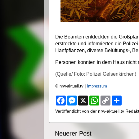
Die Beamten entdeckten die Großplant
erstreckte und informierten die Polize
Hanfpflanzen, diverse Belüftungs-, 
Personen konnten in dem Haus nicht a
(Quelle/ Foto: Polizei Gelsenkirchen)
© nrw-aktuell.tv |
Impressum
F
M
X
W
C
S
a
e
h
o
h
c
s
a
p
a
Veröffentlicht von der nrw-aktuell.tv Reda
e
s
t
y
r
b
e
s
L
e
o
n
A
i
o
g
p
n
Neuerer Post
k
e
p
k
r