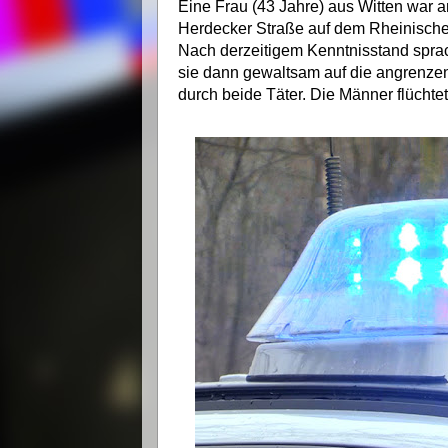
Eine Frau (43 Jahre) aus Witten war 
Herdecker Straße auf dem Rheinischen
Nach derzeitigem Kenntnisstand spr
sie dann gewaltsam auf die angrenzen
durch beide Täter. Die Männer flüchte