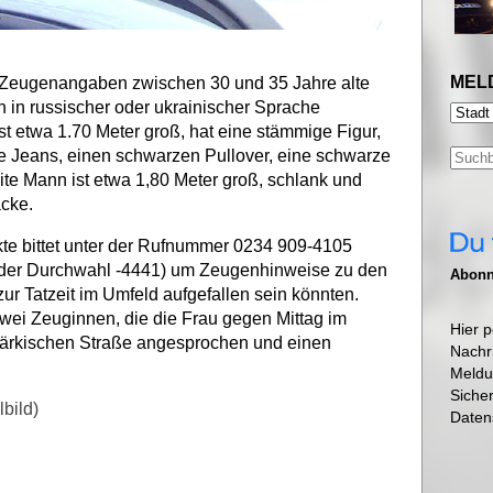
MEL
 Zeugenangaben zwischen 30 und 35 Jahre alte
 in russischer oder ukrainischer Sprache
st etwa 1.70 Meter groß, hat eine stämmige Figur,
e Jeans, einen schwarzen Pullover, eine schwarze
ite Mann ist etwa 1,80 Meter groß, schlank und
acke.
te bittet unter der Rufnummer 0234 909-4105
r der Durchwahl -4441) um Zeugenhinweise zu den
Abonni
r Tatzeit im Umfeld aufgefallen sein könnten.
zwei Zeuginnen, die die Frau gegen Mittag im
Hier p
rkischen Straße angesprochen und einen
Nachr
Meldu
Siche
bild)
Daten