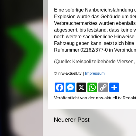
Eine sofortige Nahbereichsfahndung un
Explosion wurde das Gebäude um den
Verbrauchermarktes wurden ebenfalls 
abgesperrt, bis feststand, dass keine
noch weitere sachdienliche Hinweise 
Fahrzeug geben kann, setzt sich bitte 
Rufnummer 02162/377-0 in Verbindun
(Quelle: Kreispolizeibehörde Viersen
© nrw-aktuell.tv |
Impressum
F
M
X
W
C
S
a
e
h
o
h
c
s
a
p
a
Veröffentlicht von der nrw-aktuell.tv Reda
e
s
t
y
r
b
e
s
L
e
o
n
A
i
o
g
p
n
Neuerer Post
k
e
p
k
r