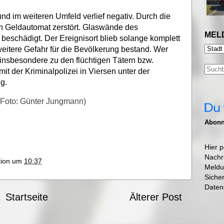
d im weiteren Umfeld verlief negativ. Durch die
 Geldautomat zerstört. Glaswände des
MEL
beschädigt. Der Ereignisort blieb solange komplett
 weitere Gefahr für die Bevölkerung bestand. Wer
insbesondere zu den flüchtigen Tätern bzw.
mit der Kriminalpolizei in Viersen unter der
g.
, Foto: Günter Jungmann)
Abonni
Hier p
Nachr
ktion um
10:37
Meldu
Siche
Daten
Startseite
Älterer Post