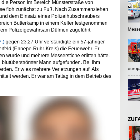
 die Person im Bereich Münsterstraße von
ese floh zunächst zu Fuß. Nach Zusammenziehen
te und dem Einsatz eines Polizeihubschraubers
ereich Butterkamp in einem Keller festgenommen
Messe
dem Polizeigewahrsam Dülmen zugeführt.
.)
gegen 23:27 Uhr verständigte ein 57-jähriger
kerfeld (Ennepe-Ruhr-Kreis) die Feuerwehr. Er
len wurde und mehrere Messerstiche erlitten hätte.
n blutüberströmter Mann aufgefunden. Bei ihm
europ
werden. Er wies mehrere Verletzungen auf. Als
mittelt werden. Er war am Tattag in dem Betrieb des
ZUF