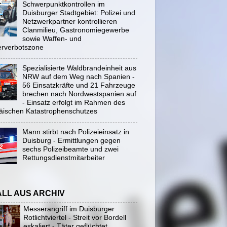
Schwerpunktkontrollen im
Duisburger Stadtgebiet: Polizei und
Netzwerkpartner kontrollieren
Clanmilieu, Gastronomiegewerbe
sowie Waffen- und
rverbotszone
Spezialisierte Waldbrandeinheit aus
NRW auf dem Weg nach Spanien -
56 Einsatzkräfte und 21 Fahrzeuge
brechen nach Nordwestspanien auf
- Einsatz erfolgt im Rahmen des
äischen Katastrophenschutzes
Mann stirbt nach Polizeieinsatz in
Duisburg - Ermittlungen gegen
sechs Polizeibeamte und zwei
Rettungsdienstmitarbeiter
ALL AUS ARCHIV
Messerangriff im Duisburger
Rotlichtviertel - Streit vor Bordell
eskaliert - Täter geflüchtet