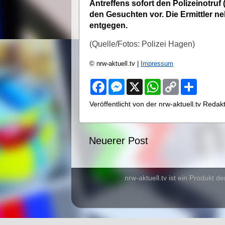
Antreffens sofort den Polizeinotruf
den Gesuchten vor. Die Ermittler n
entgegen.
(Quelle/Fotos: Polizei Hagen)
© nrw-aktuell.tv |
Impressum
F
M
X
W
C
S
a
e
h
o
h
c
s
a
p
a
Veröffentlicht von der nrw-aktuell.tv Reda
e
s
t
y
r
b
e
s
L
e
o
n
A
i
o
g
p
n
Neuerer Post
k
e
p
k
r
nrw-aktuell.tv ist ein Produkt de