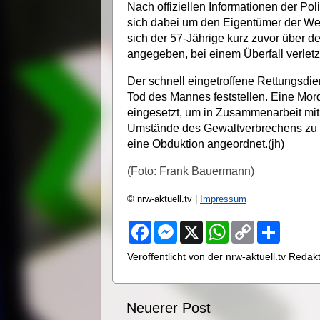
Nach offiziellen Informationen der Po
sich dabei um den Eigentümer der Wer
sich der 57-Jährige kurz zuvor über de
angegeben, bei einem Überfall verletz
Der schnell eingetroffene Rettungsdie
Tod des Mannes feststellen. Eine Mo
eingesetzt, um in Zusammenarbeit mi
Umstände des Gewaltverbrechens zu e
eine Obduktion angeordnet.(jh)
(Foto: Frank Bauermann)
© nrw-aktuell.tv |
Impressum
F
M
X
W
C
S
a
e
h
o
h
c
s
a
p
a
Veröffentlicht von der nrw-aktuell.tv Reda
e
s
t
y
r
b
e
s
L
e
o
n
A
i
o
g
p
n
Neuerer Post
k
e
p
k
r