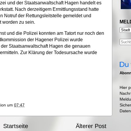
lizei und der Staatsanwaltschaft Hagen handelt es
kstatt. Nach derzeitigem Ermittlungsstand hatte
n Notruf der Rettungsleitstelle gemeldet und
MEL
t worden zu sein.
nst und die Polizei konnten am Tatort nur noch den
rdkommission der Hagener Polizei wurde
t der Staatsanwaltschaft Hagen die genauen
rmitteln. Zur Klärung der Todesursache wurde
Abonni
Hier p
Nachr
Meldu
Siche
ktion um
07:47
Daten
Startseite
Älterer Post