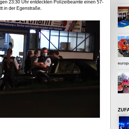
gen 23:30 Uhr entdeckten Polizeibeamte einen 57-
tt in der Egenstraße.
europ
ZUF