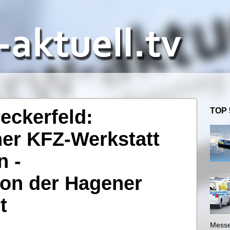
reckerfeld:
TOP 
ner KFZ-Werkstatt
n -
on der Hagener
t
Messe