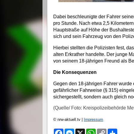
Dabei beschleunigte der Fahrer seinen
pro Stunde. Nach etwa 2,5 Kilometern f
Hauptstraße auf Höhe der Bushaltest
sich und sein Fahrzeug von den Poliz
Hierbei stellten die Polizisten fest, 
alten Erkrather handelte. Der junge M
von seinem 18-jährigen Freund als Bei
Die Konsequenzen
Gegen den 18-jährigen Fahrer wurde e
gefährlicher Fahrweise (§ 315) eingel
sichergestellt, sondern auch gleich 
(Quelle/ Foto: Kreispolizeibehörde M
© nrw-aktuell.tv |
Impressum
F
M
X
W
C
S