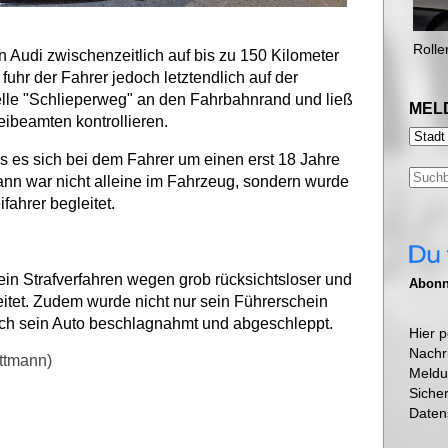
Rolle
 Audi zwischenzeitlich auf bis zu 150 Kilometer
uhr der Fahrer jedoch letztendlich auf der
elle "Schlieperweg" an den Fahrbahnrand und ließ
MEL
eibeamten kontrollieren.
dass es sich bei dem Fahrer um einen erst 18 Jahre
ann war nicht alleine im Fahrzeug, sondern wurde
fahrer begleitet.
in Strafverfahren wegen grob rücksichtsloser und
Abonni
eitet. Zudem wurde nicht nur sein Führerschein
noch sein Auto beschlagnahmt und abgeschleppt.
Hier p
Nachr
ettmann)
Meldu
Siche
Daten