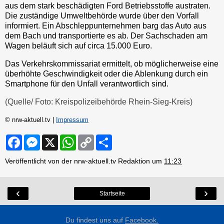
aus dem stark beschädigten Ford Betriebsstoffe austraten.
Die zuständige Umweltbehörde wurde über den Vorfall
informiert. Ein Abschleppunternehmen barg das Auto aus
dem Bach und transportierte es ab. Der Sachschaden am
Wagen beläuft sich auf circa 15.000 Euro.
Das Verkehrskommissariat ermittelt, ob möglicherweise eine
überhöhte Geschwindigkeit oder die Ablenkung durch ein
Smartphone für den Unfall verantwortlich sind.
(Quelle/ Foto: Kreispolizeibehörde Rhein-Sieg-Kreis)
© nrw-aktuell.tv |
Impressum
F
M
X
W
C
S
a
e
h
o
h
c
s
a
p
a
Veröffentlicht von der nrw-aktuell.tv Redaktion um
11:23
e
s
t
y
r
b
e
s
L
e
o
n
A
i
o
g
p
n
‹
›
Startseite
k
e
p
k
r
Du findest uns auf
Facebook.