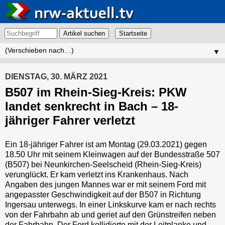
Artikel suchen
▼
DIENSTAG, 30. MÄRZ 2021
B507 im Rhein-Sieg-Kreis: PKW
landet senkrecht in Bach – 18-
jähriger Fahrer verletzt
Ein 18-jähriger Fahrer ist am Montag (29.03.2021) gegen
18.50 Uhr mit seinem Kleinwagen auf der Bundesstraße 507
(B507) bei Neunkirchen-Seelscheid (Rhein-Sieg-Kreis)
verunglückt. Er kam verletzt ins Krankenhaus. Nach
Angaben des jungen Mannes war er mit seinem Ford mit
angepasster Geschwindigkeit auf der B507 in Richtung
Ingersau unterwegs. In einer Linkskurve kam er nach rechts
von der Fahrbahn ab und geriet auf den Grünstreifen neben
der Fahrbahn. Der Ford kollidierte mit der Leitplanke und