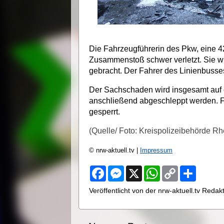
Die Fahrzeugführerin des Pkw, eine 4
Zusammenstoß schwer verletzt. Sie w
gebracht. Der Fahrer des Linienbusses
Der Sachschaden wird insgesamt auf 
anschließend abgeschleppt werden. F
gesperrt.
(Quelle/ Foto: Kreispolizeibehörde Rh
© nrw-aktuell.tv |
Impressum
F
M
X
W
C
S
a
e
h
o
h
c
s
a
p
a
Veröffentlicht von der nrw-aktuell.tv Reda
e
s
t
y
r
b
e
s
L
e
o
n
A
i
o
g
p
n