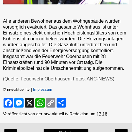
Alle anderen Bewohner aus dem Wohngebäude wurden
vorsorglich evakuiert. Das gesamte Wohnhaus ist unter
Einsatz eines elektronischen Hochleistungslüfters von dem
Kohlenstoffmonoxid befreit worden. Die Heizungsanlagen
wurden abgeschaltet. Die Gaszufuhr unterbrochen und
anschließend von der Energieversorgung kontrolliert.
Insgesamt war die Feuerwehr Oberhausen mit 28
Einsatzkräften rund 90 Minuten vor Ort tätig. Die
Kriminalpolizei hat die Ursachenermittlung aufgenommen.
(Quelle: Feuerwehr Oberhausen, Fotos: ANC-NEWS)
© nrw-aktuell.tv |
Impressum
F
M
X
W
C
S
a
e
h
o
h
c
s
a
p
a
Veröffentlicht von der nrw-aktuell.tv Redaktion um
17:18
e
s
t
y
r
b
e
s
L
e
o
n
A
i
o
g
p
n