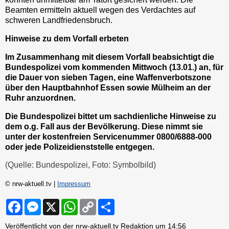
Beamten ermitteln aktuell wegen des Verdachtes auf
schweren Landfriedensbruch.
Hinweise zu dem Vorfall erbeten
Im Zusammenhang mit diesem Vorfall beabsichtigt die
Bundespolizei vom kommenden Mittwoch (13.01.) an, für
die Dauer von sieben Tagen, eine Waffenverbotszone
über den Hauptbahnhof Essen sowie Mülheim an der
Ruhr anzuordnen.
Die Bundespolizei bittet um sachdienliche Hinweise zu
dem o.g. Fall aus der Bevölkerung. Diese nimmt sie
unter der kostenfreien Servicenummer 0800/6888-000
oder jede Polizeidienststelle entgegen.
(Quelle: Bundespolizei, Foto: Symbolbild)
© nrw-aktuell.tv |
Impressum
F
M
X
W
C
S
a
e
h
o
h
c
s
a
p
a
Veröffentlicht von der nrw-aktuell.tv Redaktion um
14:56
e
s
t
y
r