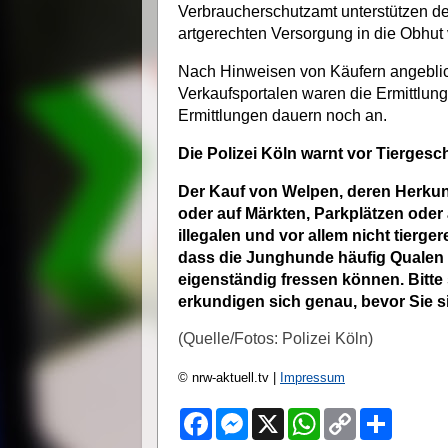
Verbraucherschutzamt unterstützen de
artgerechten Versorgung in die Obhut
Nach Hinweisen von Käufern angeblic
Verkaufsportalen waren die Ermittlun
Ermittlungen dauern noch an.
Die Polizei Köln warnt vor Tierges
Der Kauf von Welpen, deren Herkunft
oder auf Märkten, Parkplätzen oder
illegalen und vor allem nicht tierge
dass die Junghunde häufig Qualen 
eigenständig fressen können. Bitt
erkundigen sich genau, bevor Sie s
(Quelle/Fotos: Polizei Köln)
© nrw-aktuell.tv |
Impressum
F
M
X
W
C
S
a
e
h
o
h