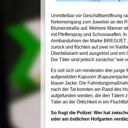
Unmittelbar vor Geschäftseröffnung r
Nebeneingang zum Juwelier an der Rü
Blumenstraße auf. Mehrere Männer st
mit Pfefferspray und Schusswaffen. In 
Armbanduhren der Marke BREGUET z
zurück und flüchten auf zwei im Nahber
Überfallalarm wird ausgelöst und ein 
Die Täter sind jedoch zunächst "wie 
Es soll sich um mindesten drei junge
aufgesetzten Kapuzen (Kapuzenjacken)
blauer Jacke. Die Fahndungsmaßnahme
nach der Tat konnten am Rand des Hofg
aufgefunden werden, die den Tätern 
Täter an der Örtlichkeit in ein Fluchtf
So fragt die Polizei: Wer hat zwisc
oder am östlichen Hofgarten verd