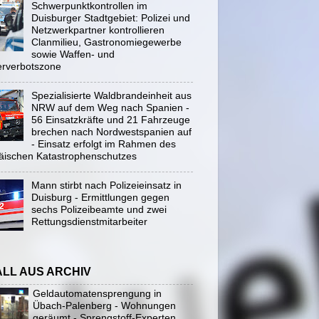
Schwerpunktkontrollen im
Duisburger Stadtgebiet: Polizei und
Netzwerkpartner kontrollieren
Clanmilieu, Gastronomiegewerbe
sowie Waffen- und
rverbotszone
Spezialisierte Waldbrandeinheit aus
NRW auf dem Weg nach Spanien -
56 Einsatzkräfte und 21 Fahrzeuge
brechen nach Nordwestspanien auf
- Einsatz erfolgt im Rahmen des
äischen Katastrophenschutzes
Mann stirbt nach Polizeieinsatz in
Duisburg - Ermittlungen gegen
sechs Polizeibeamte und zwei
Rettungsdienstmitarbeiter
ALL AUS ARCHIV
Geldautomatensprengung in
Übach-Palenberg - Wohnungen
geräumt - Sprengstoff-Experten