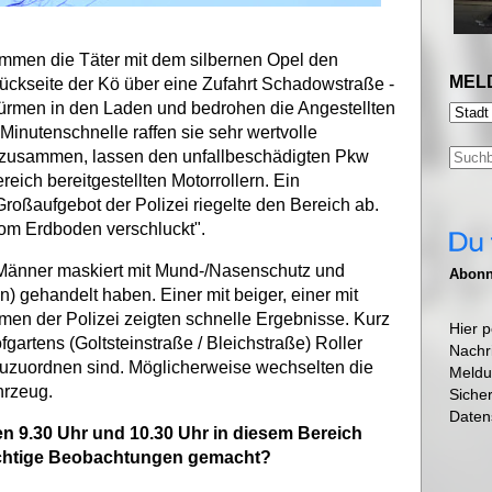
ammen die Täter mit dem silbernen Opel den
MEL
ckseite der Kö über eine Zufahrt Schadowstraße -
ürmen in den Laden und bedrohen die Angestellten
Minutenschnelle raffen sie sehr wertvolle
usammen, lassen den unfallbeschädigten Pkw
eich bereitgestellten Motorrollern. Ein
Großaufgebot der Polizei riegelte den Bereich ab.
vom Erdboden verschluckt".
 Männer maskiert mit Mund-/Nasenschutz und
Abonni
 gehandelt haben. Einer mit beiger, einer mit
n der Polizei zeigten schnelle Ergebnisse. Kurz
Hier p
artens (Goltsteinstraße / Bleichstraße) Roller
Nachr
zuzuordnen sind. Möglicherweise wechselten die
Meldu
ahrzeug.
Siche
Daten
hen 9.30 Uhr und 10.30 Uhr in diesem Bereich
ächtige Beobachtungen gemacht?