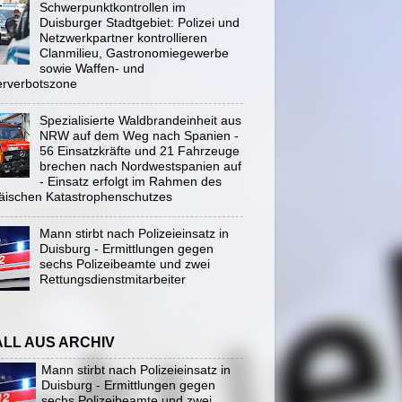
Schwerpunktkontrollen im
Duisburger Stadtgebiet: Polizei und
Netzwerkpartner kontrollieren
Clanmilieu, Gastronomiegewerbe
sowie Waffen- und
rverbotszone
Spezialisierte Waldbrandeinheit aus
NRW auf dem Weg nach Spanien -
56 Einsatzkräfte und 21 Fahrzeuge
brechen nach Nordwestspanien auf
- Einsatz erfolgt im Rahmen des
äischen Katastrophenschutzes
Mann stirbt nach Polizeieinsatz in
Duisburg - Ermittlungen gegen
sechs Polizeibeamte und zwei
Rettungsdienstmitarbeiter
ALL AUS ARCHIV
Mann stirbt nach Polizeieinsatz in
Duisburg - Ermittlungen gegen
sechs Polizeibeamte und zwei