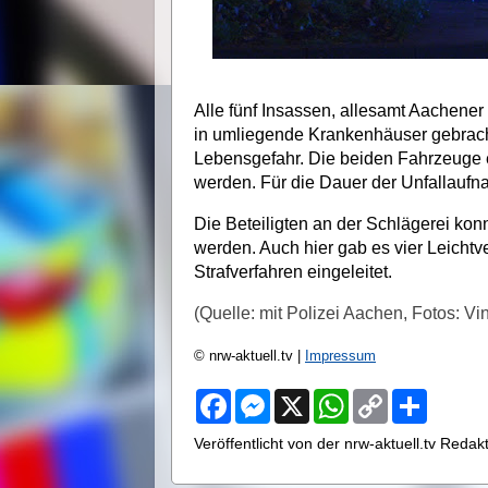
Alle fünf Insassen, allesamt Aachener
in umliegende Krankenhäuser gebrach
Lebensgefahr. Die beiden Fahrzeuge 
werden. Für die Dauer der Unfallaufn
Die Beteiligten an der Schlägerei ko
werden. Auch hier gab es vier Leichtv
Strafverfahren eingeleitet.
(Quelle: mit Polizei Aachen, Fotos: V
© nrw-aktuell.tv |
Impressum
F
M
X
W
C
S
a
e
h
o
h
c
s
a
p
a
Veröffentlicht von der nrw-aktuell.tv Reda
e
s
t
y
r
b
e
s
L
e
o
n
A
i