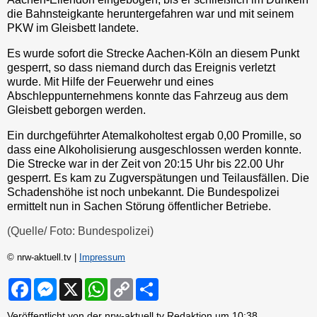
die Bahnsteigkante heruntergefahren war und mit seinem
PKW im Gleisbett landete.
Es wurde sofort die Strecke Aachen-Köln an diesem Punkt
gesperrt, so dass niemand durch das Ereignis verletzt
wurde. Mit Hilfe der Feuerwehr und eines
Abschleppunternehmens konnte das Fahrzeug aus dem
Gleisbett geborgen werden.
Ein durchgeführter Atemalkoholtest ergab 0,00 Promille, so
dass eine Alkoholisierung ausgeschlossen werden konnte.
Die Strecke war in der Zeit von 20:15 Uhr bis 22.00 Uhr
gesperrt. Es kam zu Zugverspätungen und Teilausfällen. Die
Schadenshöhe ist noch unbekannt. Die Bundespolizei
ermittelt nun in Sachen Störung öffentlicher Betriebe.
(Quelle/ Foto: Bundespolizei)
© nrw-aktuell.tv |
Impressum
F
M
X
W
C
S
a
e
h
o
h
c
s
a
p
a
Veröffentlicht von der nrw-aktuell.tv Redaktion um
10:38