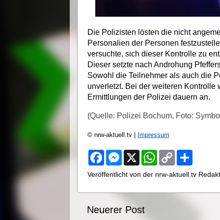
Die Polizisten lösten die nicht angem
Personalien der Personen festzustell
versuchte, sich dieser Kontrolle zu e
Dieser setzte nach Androhung Pfeffers
Sowohl die Teilnehmer als auch die P
unverletzt. Bei der weiteren Kontroll
Ermittlungen der Polizei dauern an.
(Quelle: Polizei Bochum, Foto: Symbol
© nrw-aktuell.tv |
Impressum
F
M
X
W
C
S
a
e
h
o
h
c
s
a
p
a
Veröffentlicht von der nrw-aktuell.tv Reda
e
s
t
y
r
b
e
s
L
e
o
n
A
i
o
g
p
n
Neuerer Post
k
e
p
k
r