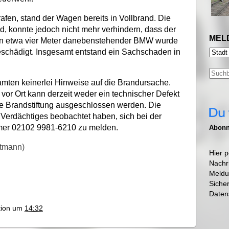
rafen, stand der Wagen bereits in Vollbrand. Die
, konnte jedoch nicht mehr verhindern, dass der
MEL
ein etwa vier Meter danebenstehender BMW wurde
eschädigt. Insgesamt entstand ein Sachschaden in
eamten keinerlei Hinweise auf die Brandursache.
vor Ort kann derzeit weder ein technischer Defekt
ige Brandstiftung ausgeschlossen werden. Die
s Verdächtiges beobachtet haben, sich bei der
mer 02102 9981-6210 zu melden.
Abonni
ttmann)
Hier p
Nachr
Meldu
Siche
Daten
ktion um
14:32