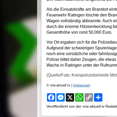
Als die Einsatzkräfte am Brandort eint
Feuerwehr Ratingen löschte den Brand
Wagen vollständig abbrannte. Auch 
durch die enorme Hitzeentwicklung b
Gesamthöhe von rund 50.000 Euro.
Vor Ort ergaben sich für die Polizeib
Aufgrund der schwierigen Spurenlage 
noch eine vorsätzliche oder fahrläss
Polizei bittet daher Zeugen, die etwa
Wache in Ratingen unter der Rufnum
(Quelle/Foto: Kreispolizeibehörde Me
© nrw-aktuell.tv |
Impressum
F
M
X
W
C
S
a
e
h
o
h
c
s
a
p
a
Veröffentlicht von der nrw-aktuell.tv Reda
e
s
t
y
r
b
e
s
L
e
o
n
A
i