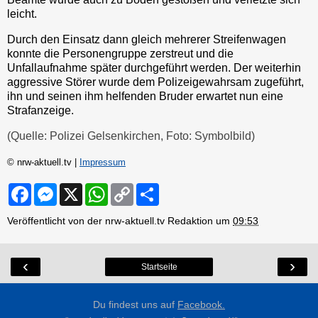
leicht.
Durch den Einsatz dann gleich mehrerer Streifenwagen
konnte die Personengruppe zerstreut und die
Unfallaufnahme später durchgeführt werden. Der weiterhin
aggressive Störer wurde dem Polizeigewahrsam zugeführt,
ihn und seinen ihm helfenden Bruder erwartet nun eine
Strafanzeige.
(Quelle: Polizei Gelsenkirchen, Foto: Symbolbild)
© nrw-aktuell.tv |
Impressum
F
M
X
W
C
S
a
e
h
o
h
c
s
a
p
a
Veröffentlicht von der nrw-aktuell.tv Redaktion um
09:53
e
s
t
y
r
b
e
s
L
e
o
n
A
i
o
g
p
n
‹
›
Startseite
k
e
p
k
r
Du findest uns auf
Facebook.