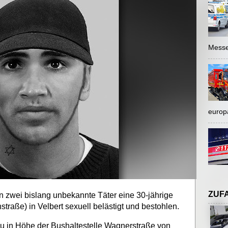
Messe
europ
ZUF
en zwei bislang unbekannte Täter eine 30-jährige
raße) in Velbert sexuell belästigt und bestohlen.
 in Höhe der Bushaltestelle Wagnerstraße von