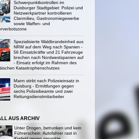
Schwerpunktkontrollen im
Duisburger Stadtgebiet: Polizei und
Netzwerkpartner kontrollieren
Clanmilieu, Gastronomiegewerbe
sowie Waffen- und
rverbotszone
Spezialisierte Waldbrandeinheit aus
NRW auf dem Weg nach Spanien -
56 Einsatzkräfte und 21 Fahrzeuge
brechen nach Nordwestspanien auf
- Einsatz erfolgt im Rahmen des
äischen Katastrophenschutzes
Mann stirbt nach Polizeieinsatz in
Duisburg - Ermittlungen gegen
sechs Polizeibeamte und zwei
Rettungsdienstmitarbeiter
ALL AUS ARCHIV
Unter Drogen, betrunken und kein
Führerschein: Autofahrer rast in
Krefeld gegen geparkte