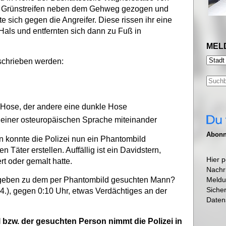
n Grünstreifen neben dem Gehweg gezogen und
te sich gegen die Angreifer. Diese rissen ihr eine
Hals und entfernten sich dann zu Fuß in
MEL
eschrieben werden:
e Hose, der andere eine dunkle Hose
n einer osteuropäischen Sprache miteinander
Abonni
n konnte die Polizei nun ein Phantombild
Täter erstellen. Auffällig ist ein Davidstern,
Hier p
rt oder gemalt hatte.
Nachr
Meldu
e geben zu dem per Phantombild gesuchten Mann?
Siche
4.), gegen 0:10 Uhr, etwas Verdächtiges an der
Daten
 bzw. der gesuchten Person nimmt die Polizei in