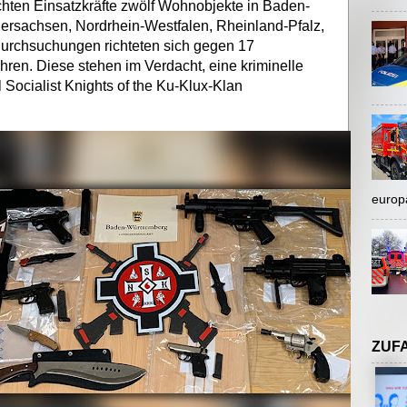
hten Einsatzkräfte zwölf Wohnobjekte in Baden-
rsachsen, Nordrhein-Westfalen, Rheinland-Pfalz,
urchsuchungen richteten sich gegen 17
ahren. Diese stehen im Verdacht, eine kriminelle
Socialist Knights of the Ku-Klux-Klan
europ
ZUF