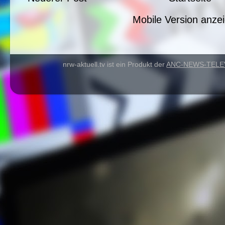
r
Mobile Version anze
nrw-aktuell.tv ist ein Produkt der
ANC-NEWS-TELE