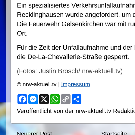
Ein spezialisiertes Verkehrsunfallaufna
Recklinghausen wurde angefordert, um 
Die Feuerwehr Gelsenkirchen war mit run
Ort.
Für die Zeit der Unfallaufnahme und de
die De-La-Chevallerie-Straße gesperrt.
(Fotos: Justin Brosch/ nrw-aktuell.tv)
© nrw-aktuell.tv |
Impressum
F
M
X
W
C
S
a
e
h
o
h
c
s
a
p
a
Veröffentlicht von der nrw-aktuell.tv Redak
e
s
t
y
r
b
e
s
L
e
o
n
A
i
o
g
p
n
k
e
p
k
Neuerer Post
Startseite