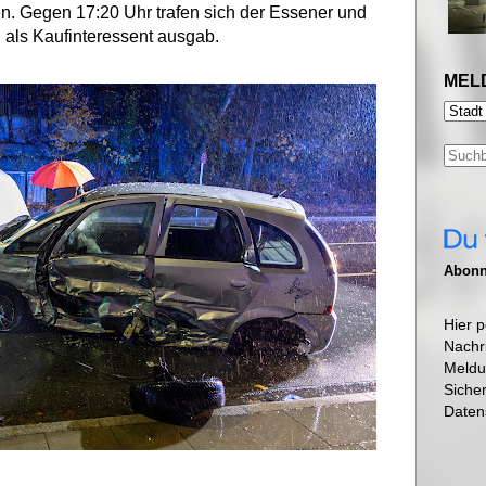
n. Gegen 17:20 Uhr trafen sich der Essener und
h als Kaufinteressent ausgab.
MEL
Abonni
Hier p
Nachr
Meldu
Siche
Daten