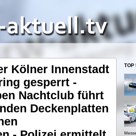
er Kölner Innenstadt
TOP 
ring gesperrt -
en Nachtclub führt
enden Deckenplatten
nen
 - Polizei ermittelt
Messe