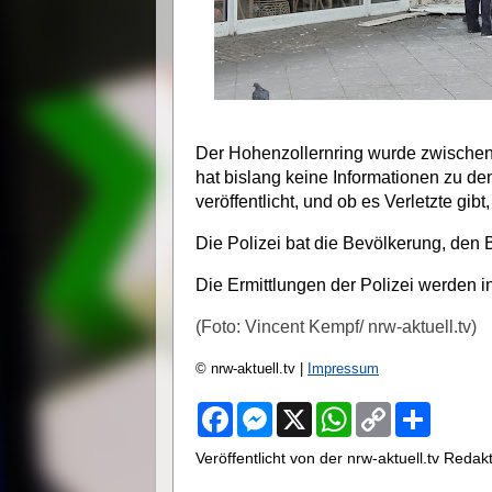
Der Hohenzollernring wurde zwischen 
hat bislang keine Informationen zu d
veröffentlicht, und ob es Verletzte gibt, 
Die Polizei bat die Bevölkerung, den 
Die Ermittlungen der Polizei werden in
(Foto: Vincent Kempf/ nrw-aktuell.tv)
© nrw-aktuell.tv |
Impressum
F
M
X
W
C
S
a
e
h
o
h
c
s
a
p
a
Veröffentlicht von der nrw-aktuell.tv Reda
e
s
t
y
r
b
e
s
L
e