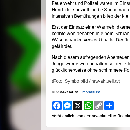
Feuerwehr und Polizei waren im Einsa
Hund, der speziell für die Suche nach
intensiven Bemühungen blieb der klei
Erst der Einsatz einer Wärmebildkam
konnte wohlbehalten in einem Schrank 
Wäschehaufen versteckt hatte. Der Jun
gefährdet.
Nach diesem aufregenden Abenteuer er
Junge wurde wohlbehalten seinen erle
glücklicherweise ohne schlimmere Fol
(Foto: Symbolbild / nrw-aktuell.tv)
© nrw-aktuell.tv |
Impressum
F
M
X
W
C
S
a
e
h
o
h
c
s
a
p
a
Veröffentlicht von der nrw-aktuell.tv Reda
e
s
t
y
r
b
e
s
L
e
o
n
A
i