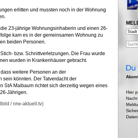
tzungen erlitten und mussten noch in der Wohnung
en.
MEL
m die 23-jährige Wohnungsinhaberin und einen 26-
zufolge kam es in der gemeinsamen Wohnung zu
den beiden Personen.
n Stich- bzw. Schnittverletzungen. Die Frau wurde
sonen wurden in Krankenhäuser gebracht.
, dass weitere Personen an der
Abonni
 sein könnten. Der Tatverdacht der
 StA Maibaum richtet sich derzeitig wegen eines
26-Jährigen.
Hier p
Nachr
ild / nrw-aktuell.tv)
Meldu
Siche
Daten