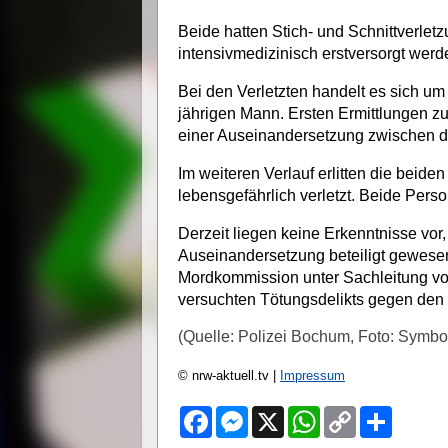
Beide hatten Stich- und Schnittverle
intensivmedizinisch erstversorgt werd
Bei den Verletzten handelt es sich u
jährigen Mann. Ersten Ermittlungen 
einer Auseinandersetzung zwischen 
Im weiteren Verlauf erlitten die beide
lebensgefährlich verletzt. Beide Per
Derzeit liegen keine Erkenntnisse vor
Auseinandersetzung beteiligt gewesen
Mordkommission unter Sachleitung von
versuchten Tötungsdelikts gegen den 
(Quelle: Polizei Bochum, Foto: Symbolb
© nrw-aktuell.tv |
Impressum
F
M
X
W
C
S
a
e
h
o
h
c
s
a
p
a