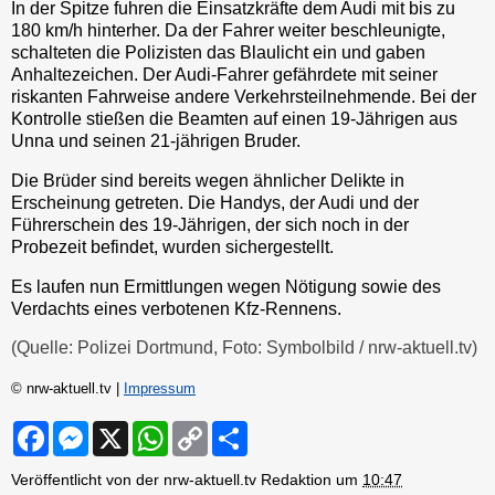
In der Spitze fuhren die Einsatzkräfte dem Audi mit bis zu
180 km/h hinterher. Da der Fahrer weiter beschleunigte,
schalteten die Polizisten das Blaulicht ein und gaben
Anhaltezeichen. Der Audi-Fahrer gefährdete mit seiner
riskanten Fahrweise andere Verkehrsteilnehmende. Bei der
Kontrolle stießen die Beamten auf einen 19-Jährigen aus
Unna und seinen 21-jährigen Bruder.
Die Brüder sind bereits wegen ähnlicher Delikte in
Erscheinung getreten. Die Handys, der Audi und der
Führerschein des 19-Jährigen, der sich noch in der
Probezeit befindet, wurden sichergestellt.
Es laufen nun Ermittlungen wegen Nötigung sowie des
Verdachts eines verbotenen Kfz-Rennens.
(Quelle: Polizei Dortmund, Foto: Symbolbild / nrw-aktuell.tv)
© nrw-aktuell.tv |
Impressum
F
M
X
W
C
S
a
e
h
o
h
c
s
a
p
a
Veröffentlicht von der nrw-aktuell.tv Redaktion um
10:47
e
s
t
y
r