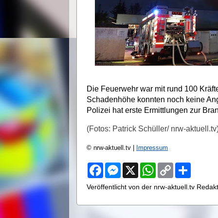
Die Feuerwehr war mit rund 100 Kräft
Schadenhöhe konnten noch keine Anga
Polizei hat erste Ermittlungen zur Bra
(Fotos: Patrick Schüller/ nrw-aktuell.tv
© nrw-aktuell.tv |
Impressum
F
M
X
W
C
S
a
e
h
o
h
c
s
a
p
a
Veröffentlicht von der nrw-aktuell.tv Reda
e
s
t
y
r
b
e
s
L
e
o
n
A
i
o
g
p
n