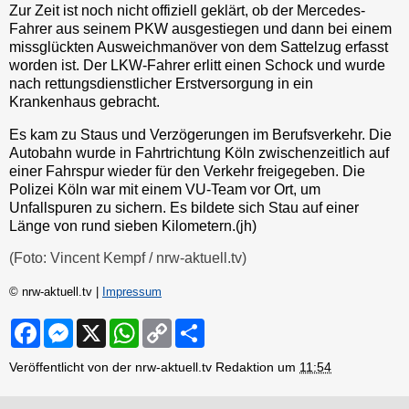
Zur Zeit ist noch nicht offiziell geklärt, ob der Mercedes-
Fahrer aus seinem PKW ausgestiegen und dann bei einem
missglückten Ausweichmanöver von dem Sattelzug erfasst
worden ist. Der LKW-Fahrer erlitt einen Schock und wurde
nach rettungsdienstlicher Erstversorgung in ein
Krankenhaus gebracht.
Es kam zu Staus und Verzögerungen im Berufsverkehr. Die
Autobahn wurde in Fahrtrichtung Köln zwischenzeitlich auf
einer Fahrspur wieder für den Verkehr freigegeben. Die
Polizei Köln war mit einem VU-Team vor Ort, um
Unfallspuren zu sichern. Es bildete sich Stau auf einer
Länge von rund sieben Kilometern.(jh)
(Foto: Vincent Kempf / nrw-aktuell.tv)
© nrw-aktuell.tv |
Impressum
F
M
X
W
C
S
a
e
h
o
h
c
s
a
p
a
Veröffentlicht von der nrw-aktuell.tv Redaktion um
11:54
e
s
t
y
r
b
e
s
L
e
o
n
A
i