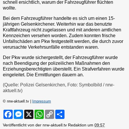
schnell ersichtlich, warum der Fahrzeugführer flüchten
wollte.
Bei dem Fahrzeugführer handelte es sich um einen 15-
jährigen Gelsenkirchener. Weiterhin war das benutzte
Kraftfahrzeug nicht zugelassen und mit anderen amtlichen
Kennzeichen versehen worden. Zudem konnten frische
Unfallschäden am Pkw festgestellt werden, die durch zuvor
verursachte Verkehrsunfälle entstanden waren.
Der Pkw wurde sichergestellt, der Fahrzeugführer wurde
nach Beendigung der polizeilichen Maßnahmen den
Erziehungsberechtigten überstellt. Ein Strafverfahren wurde
eingeleitet. Die Ermittlungen dauern an.
(Quelle: Polizei Gelsenkirchen, Foto: Symbolbild / nrw-
aktuell.tv)
© nrw-aktuell.tv |
Impressum
F
M
X
W
C
S
a
e
h
o
h
c
s
a
p
a
Veröffentlicht von der nrw-aktuell.tv Redaktion um
09:57
e
s
t
y
r