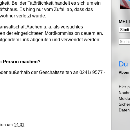
keit. Bei der Tatörtlichkeit handelt es sich um ein
tshaus. Es hing nur vom Zufall ab, dass das
wohner verletzt wurde.
MEL
anwaltschaft Aachen u. a. als versuchtes
ngen der eingerichteten Mordkommission dauern an.
olgendem Link abgerufen und verwendet werden:
en Person machen?
oder außerhalb der Geschäftszeiten an 0241/ 9577 -
Abonni
Hier p
Nachr
Meldu
Siche
Daten
ktion um
14:31