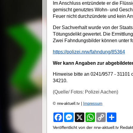
Im Anschluss entzündete er die Flüssig
gemischt genutztes Wohn- und Geschäf
Feuer nicht durchzündete und kein An
Der Sachverhalt wurde von der Staats
Tötungsdelikt gewertet. Die Ermittlu
Zwei Fahndungsbilder können unter f
https://polizei.nrw/fahndung/85364
Wer kann Angaben zur abgebildet
Hinweise bitte an 0241/9577 - 31101 
34210.
(Quelle/ Fotos: Polizei Aachen)
© nrw-aktuell.tv |
Impressum
F
M
X
W
C
S
a
e
h
o
h
c
s
a
p
a
Veröffentlicht von der nrw-aktuell.tv Reda
e
s
t
y
r