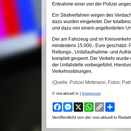
Entnahme einer von der Polizei angeo
Ein Strafverfahren wegen des Verdacht
dazu wurden eingeleitet. Der totalbes
und dazu von einem angeforderten Un
Der am Fahrzeug und im Kreisverkeh
mindestens 15.000,- Euro geschätzt. 
Rettungs-, Unfallaufnahme- und Aufrä
komplett gesperrt. Der Verkehr wurde 
der Unfallstelle vorbeigeführt. Hierd
Verkehrsstörungen.
(Quelle: Polizei Mettmann, Fotos: Patri
© nrw-aktuell.tv |
Impressum
F
M
X
W
C
S
a
e
h
o
h
c
s
a
p
a
Veröffentlicht von der nrw-aktuell.tv Reda
e
s
t
y
r
b
e
s
L
e
o
n
A
i